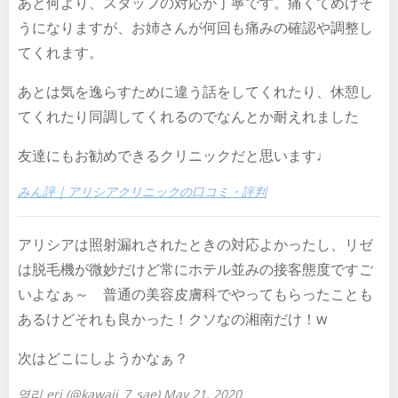
あと何より、スタッフの対応が丁寧です。痛くてめげそ
うになりますが、お姉さんが何回も痛みの確認や調整し
てくれます。
あとは気を逸らすために違う話をしてくれたり、休憩し
てくれたり同調してくれるのでなんとか耐えれました
友達にもお勧めできるクリニックだと思います♩
みん評｜アリシアクリニックの口コミ・評判
アリシアは照射漏れされたときの対応よかったし、リゼ
は脱毛機が微妙だけど常にホテル並みの接客態度ですご
いよなぁ～ 普通の美容皮膚科でやってもらったことも
あるけどそれも良かった！クソなの湘南だけ！w
次はどこにしようかなぁ？
영리 eri (@kawaii_7_sae) May 21, 2020