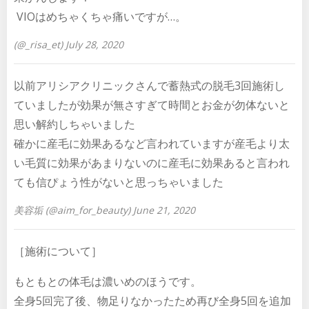
VIOはめちゃくちゃ痛いですが…。
(@_risa_et) July 28, 2020
以前アリシアクリニックさんで蓄熱式の脱毛3回施術し
ていましたが効果が無さすぎて時間とお金が勿体ないと
思い解約しちゃいました
確かに産毛に効果あるなど言われていますが産毛より太
い毛質に効果があまりないのに産毛に効果あると言われ
ても信ぴょう性がないと思っちゃいました
美容垢 (@aim_for_beauty) June 21, 2020
［施術について］
もともとの体毛は濃いめのほうです。
全身5回完了後、物足りなかったため再び全身5回を追加