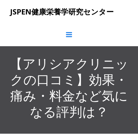
コ
JSPEN健康栄養学研究センター
ン
テ
ン
ツ
へ
ス
キ
【アリシアクリニッ
ッ
プ
クの口コミ】効果・
痛み・料金など気に
なる評判は？