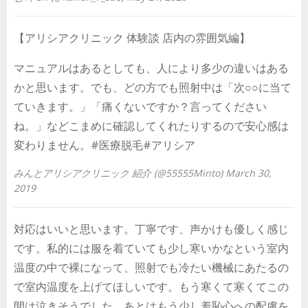
【アリシアクリニック 体験談 店内の雰囲気編】
マニュアルはあるとしても、人により多少の違いはある
かと思います。でも、どの方でも照射中は「次○○に当て
ていきます。」「痛くないですか？言ってください
ね。」などこまめに確認してくれたりするので安心感は
変わりません。#医療脱毛#アリシア
みんとアリシアクリニック 紹介 (@55555Minto) March 30,
2019
対応はいいと思います。丁寧です、声かけも優しく感じ
です。私的には服を着ていても少し寒いかなという室内
温度の中で裸になって、照射でも冷たい機械にあたるの
で室内温度を上げてほしいです。もう寒くて寒くてこの
間は泣きそうでした。あとはもう少し羞恥心への配慮を