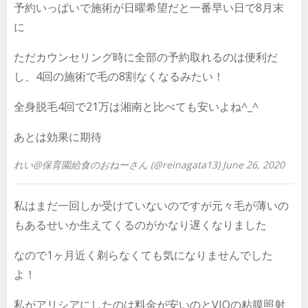
予約いっぱいで施術が日曜希望だと一番早い日で8月末
に
ただカウンセリング時に全部の予約取れるのは便利だ
し、4回の施術で毛の8割なくなるみたい！
全身脱毛4回で21万は湘南と比べても安いよね^_^
あとは効果に期待
れい@保育園給食のおねーさん (@reinagata13) June 26, 2020
私はまだ一回しか受けていないのですが元々毛が薄いの
もあるせいか生えてくるのがかなり遅くなりました
なので1ヶ月近く剃らなくても気になりませんでした
よ！
私がアリシアにしたのは料金が安いのとVIOの粘膜照射