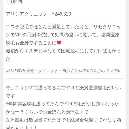
全顔4回
アリシアクリニック ¥246,820
エステ脱毛でほとんど満足していたけど、リゼクリニッ
クでVIOの照射を受けて効果の違いに驚いて、結局医療
脱毛も全身ですることに
最初からエステじゃなくて医療脱毛にしておけばよかっ
た
a@26歳OL美容・ダイエット・婚活 (@ma930710) July 4, 2020
今、アリシアに通ってるんですけど絶対医療脱毛がいい
です
3年間美容脱毛通ってたんですけど毛が少し薄くなった
かなー？くらいでお金ほんと勿体なくて
医療脱毛は数回当てただけでも結果全然違くてかなり効
果かんじます！