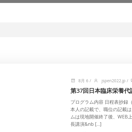
8月 6
/
jspen2022.jp
/
第37回日本臨床栄養代
プログラム内容 日程表抄録
本人の記載で、職位の記載は
ムは現地開催終了後、WEB
長講演&nb […]