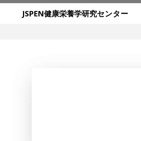
コ
ン
JSPEN健康栄養学研究センター
テ
ン
ツ
へ
ス
キ
ッ
プ