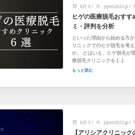
8月 6
/
jspen2022.jp
/
ヒゲの医療脱毛おすす
ミ・評判を分析
といった理由から始める方が
リニックでのヒゲ脱毛を考え
か。 とはいえ、ヒゲ脱毛が
療脱毛クリニックを […]
もっと読む
8月 5
/
jspen2022.jp
/
【アリシアクリニック